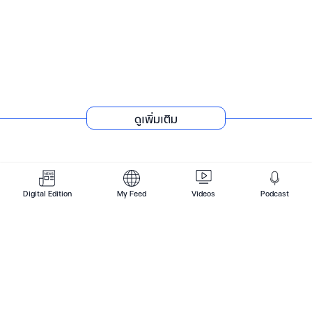
จับตา 'ภูเก็ต-สมุย' เมืองลงทุนระดับโลก 'อิสราเอล'มา
แรง'เช่ายาว'สร้างนิเวศธุรกิจครบวงจร
ดูเพิ่มเติม
Digital Edition
My Feed
Videos
Podcast