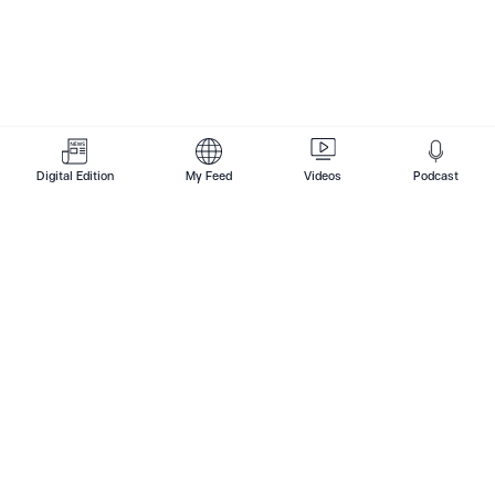
‘ญี่ปุ่น’ให้ผู้ชายสวม ‘กางเกงขาสั้น’ มาทำงาน ลด
การใช้แอร์ หลังอากาศร้อน-ราคาเชื้อเพลิงแพง
Digital Edition
My Feed
Videos
Podcast
ดูเพิ่มเติม